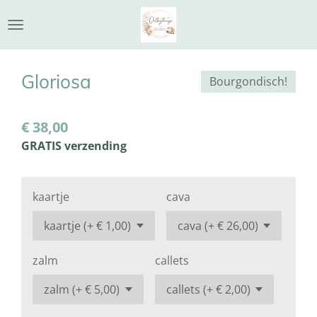
Ga
direct
naar
de
Gloriosa
Bourgondisch!
hoofdinhoud
€ 38,00
GRATIS verzending
kaartje
cava
zalm
callets