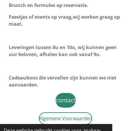
Brunch en formules op reservatie.
Feestjes of events op vraag,wij werken graag op
maat.
Leveringen tussen 8u en 10u, wij kunnen geen
uur beloven, afhalen kan ook vanaf 9u.
Cadeaubons die vervallen zijn kunnen we niet
aanvaarden.
contact
Algemene Voorwaarden
© 2020 - 2026 Breakfast with flowers
Deze website gebruikt cookies voor analyse-