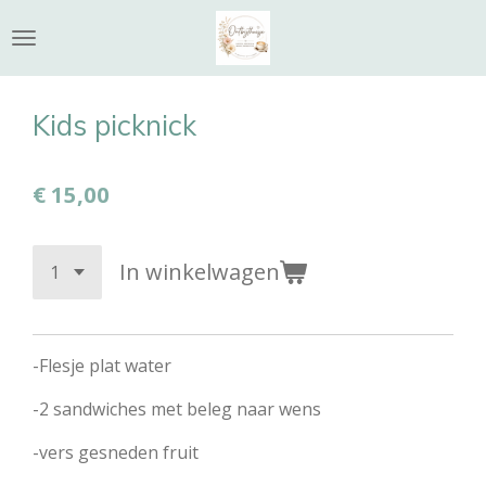
Ga
direct
naar
de
Kids picknick
hoofdinhoud
€ 15,00
In winkelwagen
-Flesje plat water
-2 sandwiches met beleg naar wens
-vers gesneden fruit